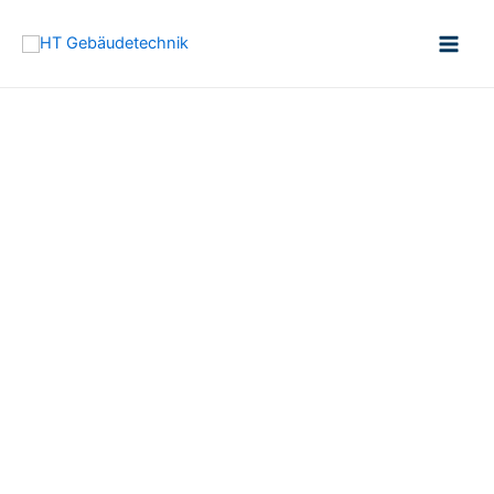
HT Gebäudetechnik
„Grundehrlich – Transparent -
Nachhaltig“
Wir unterstützen Sie vollumfänglich bei der
ganzheitlichen Planung und Umsetzung von
Neubauten, Sanierungen und Renovierungen im
privaten und im gewerblichen Bereich.